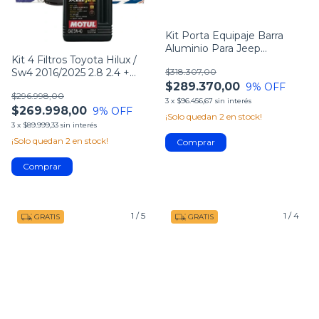
Kit Porta Equipaje Barra
Aluminio Para Jeep
Kit 4 Filtros Toyota Hilux /
Compass-bracco
Sw4 2016/2025 2.8 2.4 +
$318.307,00
Aceite
$289.370,00
9
% OFF
$296.998,00
3
x
$96.456,67
sin interés
$269.998,00
9
% OFF
¡Solo quedan
2
en stock!
3
x
$89.999,33
sin interés
¡Solo quedan
2
en stock!
1
/
5
1
/
4
GRATIS
GRATIS