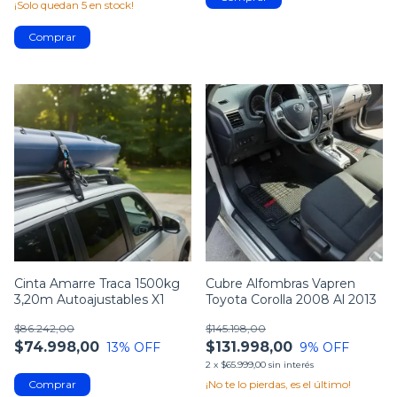
¡Solo quedan
5
en stock!
1
/
5
1
/
4
Cinta Amarre Traca 1500kg
Cubre Alfombras Vapren
3,20m Autoajustables X1
Toyota Corolla 2008 Al 2013
$86.242,00
$145.198,00
$74.998,00
$131.998,00
13
% OFF
9
% OFF
2
x
$65.999,00
sin interés
¡No te lo pierdas, es el último!