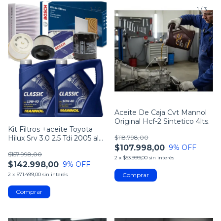
1
/
6
1
/
3
Aceite De Caja Cvt Mannol
Original Hcf-2 Sintetico 4lts.
Kit Filtros +aceite Toyota
Hilux Srv 3.0 2.5 Tdi 2005 al
$118.798,00
2015
$107.998,00
9
% OFF
$157.998,00
2
x
$53.999,00
sin interés
$142.998,00
9
% OFF
2
x
$71.499,00
sin interés