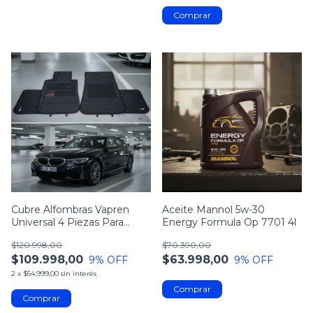
1
/
4
1
/
3
Cubre Alfombras Vapren
Aceite Mannol 5w-30
Universal 4 Piezas Para
Energy Formula Op 7701 4l
Bmw
$120.998,00
$70.390,00
$109.998,00
$63.998,00
9
% OFF
9
% OFF
2
x
$54.999,00
sin interés