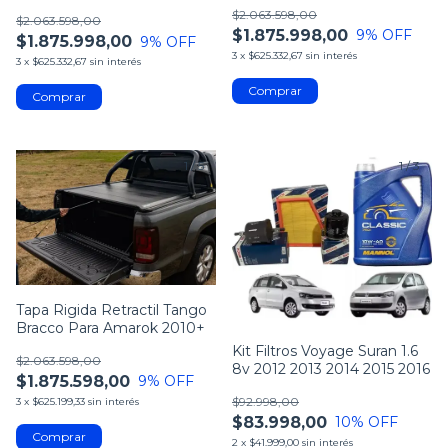
2015+
$2.063.598,00
$2.063.598,00
$1.875.998,00
9
% OFF
$1.875.998,00
9
% OFF
3
x
$625.332,67
sin interés
3
x
$625.332,67
sin interés
1
/
5
1
/
3
Tapa Rigida Retractil Tango
Bracco Para Amarok 2010+
Kit Filtros Voyage Suran 1.6
$2.063.598,00
8v 2012 2013 2014 2015 2016
$1.875.598,00
9
% OFF
$92.998,00
3
x
$625.199,33
sin interés
$83.998,00
10
% OFF
2
x
$41.999,00
sin interés