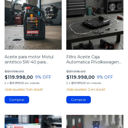
Aceite para motor Motul
Filtro Aceite Caja
sintético 5W-40 para
Automatica P/volkswagen
auto/camioneta de 1 unidad
Amarok 2.0 3.0 V6
$131.998,00
$131.998,00
x 5L
$119.998,00
$119.998,00
9
% OFF
9
% OFF
2
x
$59.999,00
sin interés
2
x
$59.999,00
sin interés
¡Solo quedan
5
en stock!
¡Solo quedan
2
en stock!
1
/
4
1
/
6