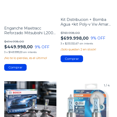
Kit Distribucion + Bomba
Agua +kit Poly-v Vw Amarok
Enganche Maxitracc
2.0 Tdi
Reforzado Mitsubishi L200
$769.998,00
2025 26 Bracco
$699.998,00
9
% OFF
$494.998,00
3
x
$233.332,67
sin interés
$449.998,00
9
% OFF
¡Solo quedan
2
en stock!
3
x
$149.999,33
sin interés
¡No te lo pierdas, es el último!
1
/
5
1
/
4