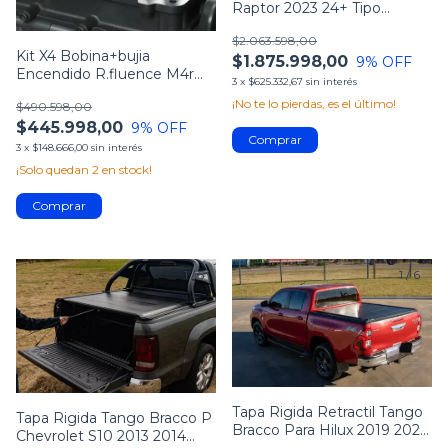
Raptor 2023 24+ Tipo
Bandoneón
$2.063.598,00
Kit X4 Bobina+bujia
$1.875.998,00
9
% OFF
Encendido R.fluence M4r
3
x
$625.332,67
sin interés
2.0 16v (nissan)
¡No te lo pierdas, es el último!
$490.598,00
$445.998,00
9
% OFF
3
x
$148.666,00
sin interés
¡Solo quedan
2
en stock!
1
/
5
1
/
6
Tapa Rigida Retractil Tango
Tapa Rigida Tango Bracco P
Bracco Para Hilux 2019 2020
Chevrolet S10 2013 2014
21+