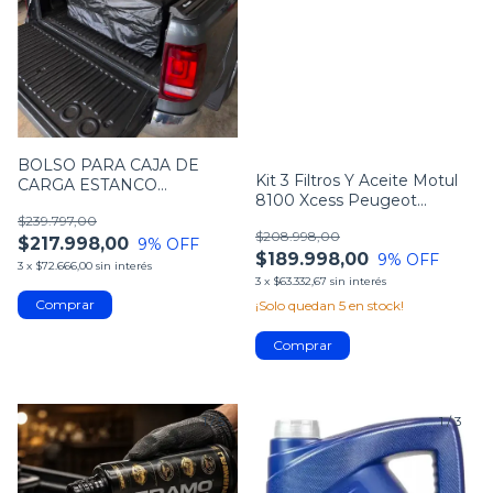
BOLSO PARA CAJA DE
Kit 3 Filtros Y Aceite Motul
CARGA ESTANCO
8100 Xcess Peugeot
UNIVERSAL
Partner Hdi
$239.797,00
(120X100X45CM)
$208.998,00
$217.998,00
9
% OFF
$189.998,00
9
% OFF
3
x
$72.666,00
sin interés
3
x
$63.332,67
sin interés
¡Solo quedan
5
en stock!
1
/
5
1
/
3