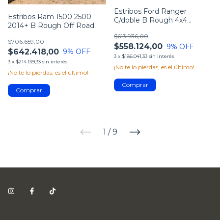
Estribos Ford Ranger
Estribos Ram 1500 2500
C/doble B Rough 4x4
2014+ B Rough Off Road
Bracco 2012+
$613.936,00
$706.659,00
$558.124,00
9
% OFF
$642.418,00
9
% OFF
3
x
$186.041,33
sin interés
3
x
$214.139,33
sin interés
¡No te lo pierdas, es el último!
¡No te lo pierdas, es el último!
1
/
9