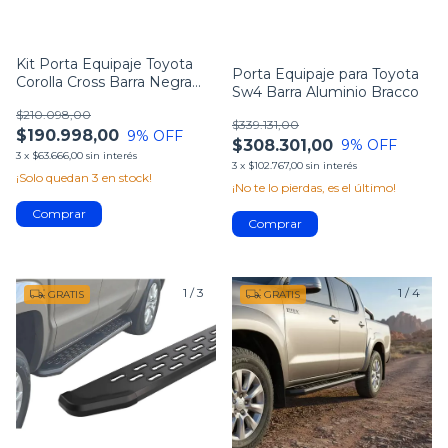
Kit Porta Equipaje Toyota
Porta Equipaje para Toyota
Corolla Cross Barra Negra
Sw4 Barra Aluminio Bracco
Bracco
$210.098,00
$339.131,00
$190.998,00
9
% OFF
$308.301,00
9
% OFF
3
x
$63.666,00
sin interés
3
x
$102.767,00
sin interés
¡Solo quedan
3
en stock!
¡No te lo pierdas, es el último!
1
/
3
1
/
4
GRATIS
GRATIS