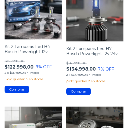
Kit 2 Lamparas Led H4
Kit 2 Lamparas Led H7
Bosch Powerlight 12v
Bosch Powerlight 12v 24v
6000k
6000k
$135.298,00
$145.798,00
$122.998,00
9
% OFF
$134.998,00
7
% OFF
2
x
$61.499,00
sin interés
2
x
$67.499,00
sin interés
¡Solo quedan
5
en stock!
¡Solo quedan
2
en stock!
1
/
5
1
/
4