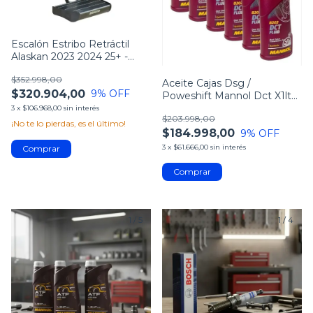
Escalón Estribo Retráctil
Alaskan 2023 2024 25+ -
Bracco
$352.998,00
Aceite Cajas Dsg /
$320.904,00
9
% OFF
Poweshift Mannol Dct X1lt
Vw Vento Passat
3
x
$106.968,00
sin interés
$203.998,00
¡No te lo pierdas, es el último!
$184.998,00
9
% OFF
3
x
$61.666,00
sin interés
1
/
5
1
/
4