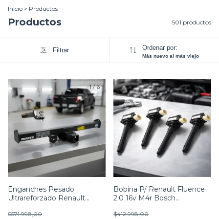
Inicio
>
Productos
Productos
501 productos
Ordenar por:
Filtrar
Más nuevo al más viejo
1
/
6
1
/
4
Enganches Pesado
Bobina P/ Renault Fluence
Ultrareforzado Renault
2.0 16v M4r Bosch
Alaskan 2016+
0221504030 X4
$571.998,00
$412.998,00