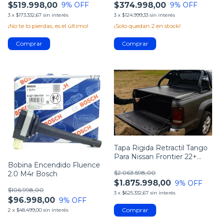
$519.998,00
$374.998,00
9
% OFF
9
% OFF
3
x
$173.332,67
sin interés
3
x
$124.999,33
sin interés
¡No te lo pierdas, es el último!
¡Solo quedan
2
en stock!
1
/
7
1
/
5
Tapa Rigida Retractil Tango
Para Nissan Frontier 22+
Bobina Encendido Fluence
Bracco
$2.063.598,00
2.0 M4r Bosch
$1.875.998,00
9
% OFF
$106.998,00
3
x
$625.332,67
sin interés
$96.998,00
9
% OFF
2
x
$48.499,00
sin interés