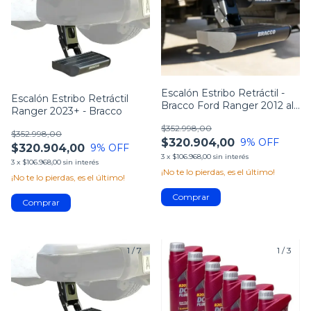
Escalón Estribo Retráctil -
Escalón Estribo Retráctil
Bracco Ford Ranger 2012 al
Ranger 2023+ - Bracco
2022
$352.998,00
$352.998,00
$320.904,00
9
% OFF
$320.904,00
9
% OFF
3
x
$106.968,00
sin interés
3
x
$106.968,00
sin interés
¡No te lo pierdas, es el último!
¡No te lo pierdas, es el último!
1
/
7
1
/
3