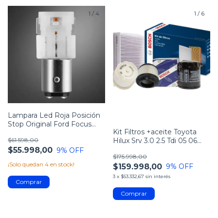
1
/
4
1
/
6
Lampara Led Roja Posición
Stop Original Ford Focus
Kit Filtros +aceite Toyota
2008-2013
Hilux Srv 3.0 2.5 Tdi 05 06
$61.598,00
2010+
$55.998,00
9
% OFF
$175.998,00
¡Solo quedan
4
en stock!
$159.998,00
9
% OFF
3
x
$53.332,67
sin interés