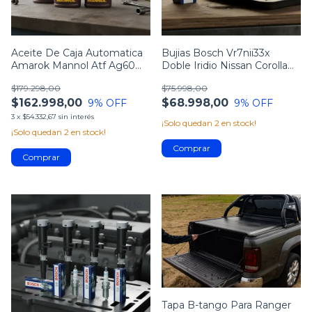
Aceite De Caja Automatica
Bujias Bosch Vr7nii33x
Amarok Mannol Atf Ag60
Doble Iridio Nissan Corolla
Germany 7l
Fluence
$179.298,00
$75.998,00
$162.998,00
$68.998,00
9
% OFF
9
% OFF
3
x
$54.332,67
sin interés
¡Solo quedan
2
en stock!
¡Solo quedan
2
en stock!
1
/
10
1
/
5
Tapa B-tango Para Ranger