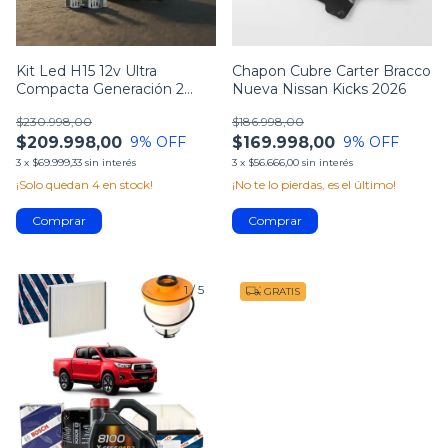
Kit Led H15 12v Ultra
Chapon Cubre Carter Bracco
Compacta Generación 2
Nueva Nissan Kicks 2026
Osram
$230.998,00
$186.998,00
$209.998,00
$169.998,00
9
% OFF
9
% OFF
3
x
$69.999,33
sin interés
3
x
$56.666,00
sin interés
¡Solo quedan
4
en stock!
¡No te lo pierdas, es el último!
1
/
5
GRATIS