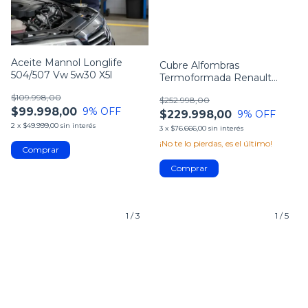
Aceite Mannol Longlife
Cubre Alfombras
504/507 Vw 5w30 X5l
Termoformada Renault
Duster
$109.998,00
$252.998,00
$99.998,00
9
% OFF
$229.998,00
9
% OFF
2
x
$49.999,00
sin interés
3
x
$76.666,00
sin interés
¡No te lo pierdas, es el último!
1
/
3
1
/
5