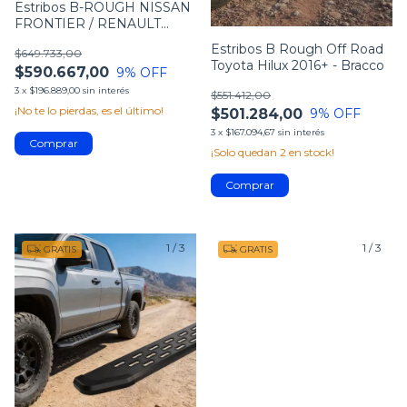
Estribos B-ROUGH NISSAN
FRONTIER / RENAULT
ALASKAN 2016+ Off Road
Estribos B Rough Off Road
$649.733,00
4x4 Bracco
Toyota Hilux 2016+ - Bracco
$590.667,00
9
% OFF
3
x
$196.889,00
sin interés
$551.412,00
¡No te lo pierdas, es el último!
$501.284,00
9
% OFF
3
x
$167.094,67
sin interés
¡Solo quedan
2
en stock!
1
/
3
1
/
3
GRATIS
GRATIS