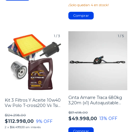
¡Solo quedan
4
en stock!
1
/
3
1
/
5
Cinta Amarre Traca 680kg
Kit 3 Filtros Y Aceite 10w40
3,20m (x1) Autoajustable
Vw Polo T-cross200 Vii Tsi
Bracco
Msi
$57.498,00
$124.298,00
$49.998,00
13
% OFF
$112.998,00
9
% OFF
2
x
$56.499,00
sin interés