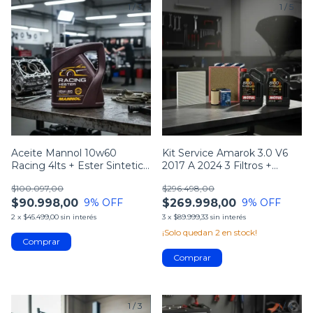
1
/
3
1
/
5
Aceite Mannol 10w60
Kit Service Amarok 3.0 V6
Racing 4lts + Ester Sintetico
2017 A 2024 3 Filtros +
Aleman
Motul 5w30
$100.097,00
$296.498,00
$90.998,00
$269.998,00
9
% OFF
9
% OFF
2
x
$45.499,00
sin interés
3
x
$89.999,33
sin interés
¡Solo quedan
2
en stock!
1
/
3
1
/
4