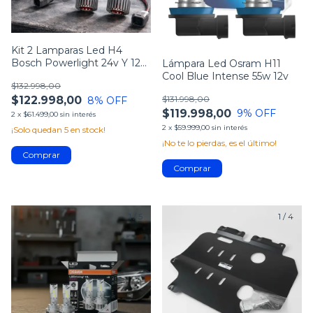
Kit 2 Lamparas Led H4
Bosch Powerlight 24v Y 12V
Lámpara Led Osram H11
6000k
Cool Blue Intense 55w 12v
$132.998,00
$131.998,00
$122.998,00
8
% OFF
$119.998,00
9
% OFF
2
x
$61.499,00
sin interés
2
x
$59.999,00
sin interés
¡Solo quedan
5
en stock!
¡No te lo pierdas, es el último!
1
/
5
1
/
4