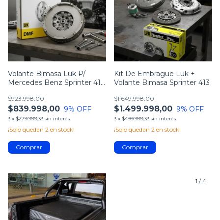
Volante Bimasa Luk P/
Kit De Embrague Luk +
Mercedes Benz Sprinter 416
Volante Bimasa Sprinter 413
516 2020+
$923.998,00
$1.649.998,00
$839.998,00
$1.499.998,00
9
% OFF
9
% OFF
3
x
$279.999,33
sin interés
3
x
$499.999,33
sin interés
¡Solo quedan
2
en stock!
¡Solo quedan
2
en stock!
1
/
4
1
/
4