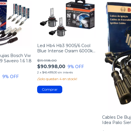
Led Hb4 Hb3 9005/6 Cool
Blue Intense Osram 6000k
Bujias Bosch Vw
12v Smyra
$99.998,00
 Saveiro 1.6 1.8
$90.998,00
9
% OFF
2
x
$45.499,00
sin interés
0
9
% OFF
¡Solo quedan
4
en stock!
Cables De Buj
Idea Palio Sie
Fire