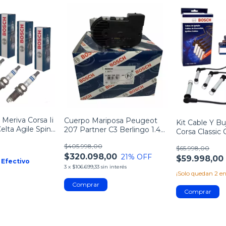
 Meriva Corsa Ii
Cuerpo Mariposa Peugeot
Kit Cable Y Bu
elta Agile Spin -
207 Partner C3 Berlingo 1.4
Corsa Classic C
11 R12 R19
Bosch
$405.998,00
$65.998,00
$320.098,00
21
% OFF
$59.998,00
Efectivo
3
x
$106.699,33
sin interés
¡Solo quedan
2
en