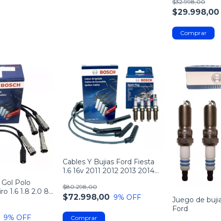
$32.998,00
$29.998,00
Cables Y Bujias Ford Fiesta
1.6 16v 2011 2012 2013 2014
2015
 Gol Polo
$80.298,00
o 1.6 1.8 2.0 8v
$72.998,00
9
% OFF
Juego de buji
Ford
9
% OFF