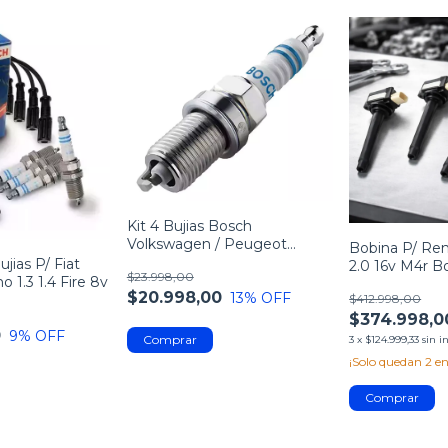
Kit 4 Bujias Bosch
Volkswagen / Peugeot
Bobina P/ Ren
/Chevrolet /Renault /Fiat y
ujias P/ Fiat
2.0 16v M4r B
$23.998,00
mas
o 1.3 1.4 Fire 8v
0221504030 X
$20.998,00
13
% OFF
$412.998,00
$374.998,0
0
9
% OFF
3
x
$124.999,33
sin i
¡Solo quedan
2
en