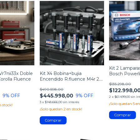
Kit 2 Lampara
Vr7nii33x Doble
Kit X4 Bobina+bujia
Bosch Powerl
Corolla Fluence
Encendido R.fluence M4r 2.0
$135.298,00
16v (nissan)
$490.598,00
$122.998,0
0
$445.998,00
9
% OFF
9
% OFF
2
x
$61.499,00
sin in
3
x
$148.666,00
sin interés
¡Solo quedan
5
en
 stock!
¡Solo quedan
2
en stock!