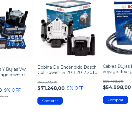
Cables Bujias
Bobina De Encendido Bosch
 Y Bujias Vw
voyage -fox -
Gol Power 1.4 2011 2012 2013
yage Saveiro
2014
$60.498,00
$78.378,00
$54.998,00
$71.248,00
9
% OFF
0
9
% OFF
nterés