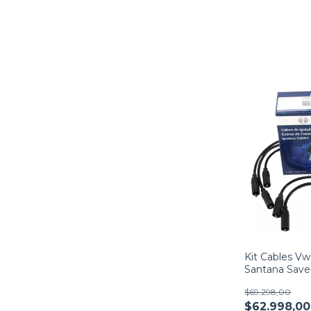
Kit Cables Vw
Santana Saveir
Bosch
$69.298,00
$62.998,00