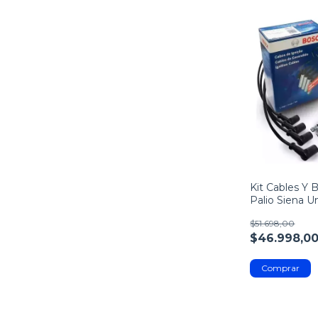
Kit Cables Y B
Palio Siena Un
$51.698,00
$46.998,0