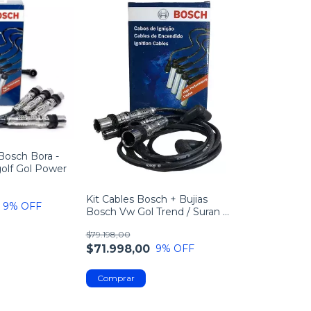
 Bosch Bora -
golf Gol Power
Kit Cables Bosch + Bujias
9
% OFF
Bosch Vw Gol Trend / Suran /
Fox
$79.198,00
$71.998,00
9
% OFF