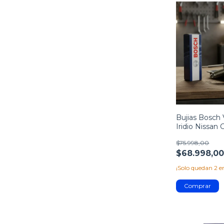
Bujias Bosch 
Iridio Nissan 
$75.998,00
$68.998,0
¡Solo quedan
2
en