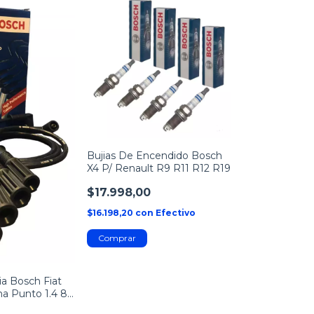
Bujias De Encendido Bosch
X4 P/ Renault R9 R11 R12 R19
$17.998,00
$16.198,20
con
Efectivo
ia Bosch Fiat
na Punto 1.4 8