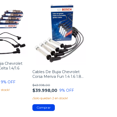
jia Chevrolet
elta 1.4/1.6
Cables De Bujia Chevrolet
Corsa Meriva Fun 1.4 1.6 1.8
8v
9
% OFF
$43.998,00
 stock!
$39.998,00
9
% OFF
¡Solo quedan
2
en stock!