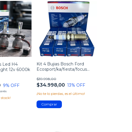
Kit 4 Bujias Bosch Ford
s Led H4
Ecosport/ka/fiesta/focus
ight 12v 6000k
Zetec Rocam
$39.998,00
$34.998,00
13
% OFF
0
9
% OFF
terés
¡No te lo pierdas, es el último!
 stock!