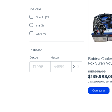
MARCA
Bosch (22)
Ina (1)
Osram (1)
PRECIO
Desde
Hasta
Bobina Cables
Fox Suran Vo
Bora 2.0
$153.998,00
$139.998,0
2
x
$69.999,00
sin i