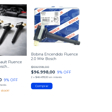
Bobina Encendido Fluence
2.0 M4r Bosch
ault Fluence
osch
$106.998,00
4
$96.998,00
9
% OFF
2
x
$48.499,00
sin interés
0
9
% OFF
nterés
 stock!