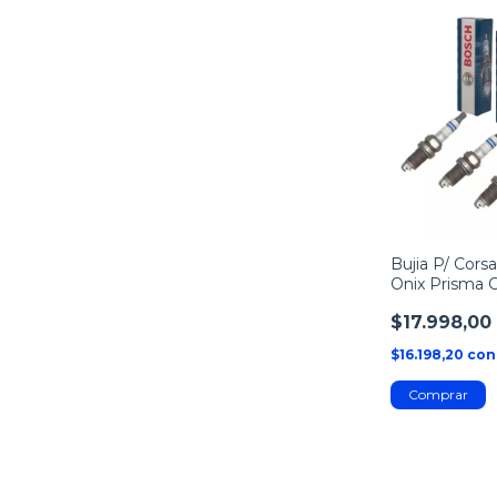
Bujia P/ Corsa
Onix Prisma C
Renault R9 R
$17.998,00
$16.198,20
con